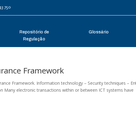
43 750
Repositório de
Glossário
Regulação
surance Framework
rance Framework. Information technology – Security techniques – Ent
on Many electronic transactions within or between ICT systems have