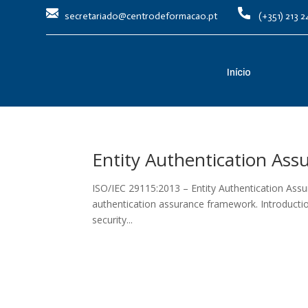
secretariado@centrodeformacao.pt
(+351) 213 2
Início
Entity Authentication As
ISO/IEC 29115:2013 – Entity Authentication Assu
authentication assurance framework. Introducti
security...