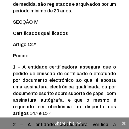
de medida, são registados e arquivados por um
período mínimo de 20 anos.
SECÇÃO IV
Certificados qualificados
Artigo 13.º
Pedido
1 – A entidade certificadora assegura que o
pedido de emissão de certificado é efectuado
por documento electrónico ao qual é aposta
uma assinatura electrónica qualificada ou por
documento escrito sobre suporte de papel, com
assinatura autógrafa, e que o mesmo é
requerido em obediência ao disposto nos
artigos 14.º e 15.º
Share This
2 – A entidade certificadora verifica a